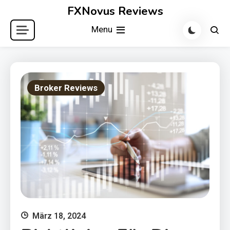
Skip
FXNovus Reviews
to
Menu
content
Broker Reviews
März 18, 2024